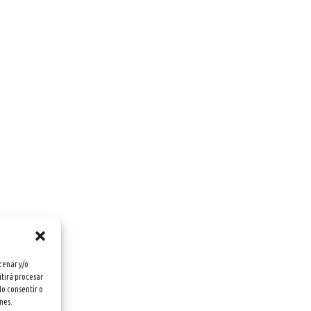
cenar y/o
itirá procesar
No consentir o
nes.