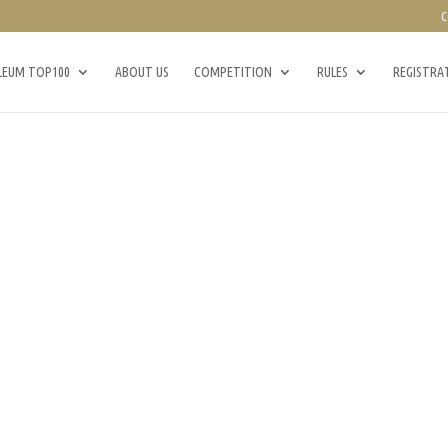
C
LEUM TOP100
ABOUT US
COMPETITION
RULES
REGISTRA