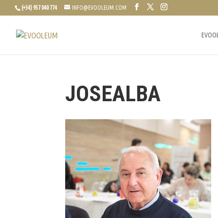
(+34) 957 040 774
INFO@EVOOLEUM.COM
EVOO
JOSEALBA