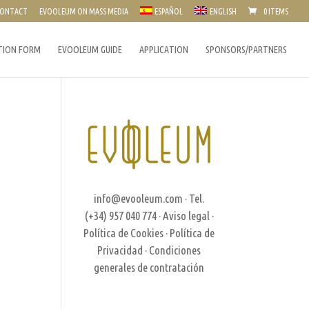
ONTACT
EVOOLEUM ON MASS MEDIA
ESPAÑOL
ENGLISH
0 ITEMS
TION FORM
EVOOLEUM GUIDE
APPLICATION
SPONSORS/PARTNERS
info@evooleum.com
· Tel.
(+34) 957 040 774 ·
Aviso legal
·
Política de Cookies
·
Política de
Privacidad
·
Condiciones
generales de contratación