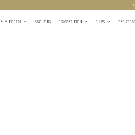
C
LEUM TOP100
ABOUT US
COMPETITION
RULES
REGISTRA