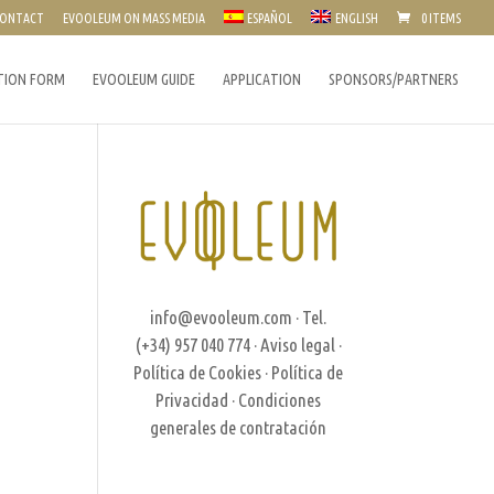
ONTACT
EVOOLEUM ON MASS MEDIA
ESPAÑOL
ENGLISH
0 ITEMS
TION FORM
EVOOLEUM GUIDE
APPLICATION
SPONSORS/PARTNERS
info@evooleum.com
· Tel.
(+34) 957 040 774 ·
Aviso legal
·
Política de Cookies
·
Política de
Privacidad
·
Condiciones
generales de contratación