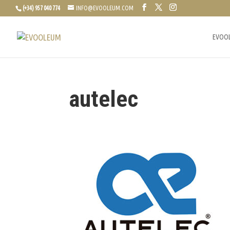
(+34) 957 040 774
INFO@EVOOLEUM.COM
EVOO
autelec