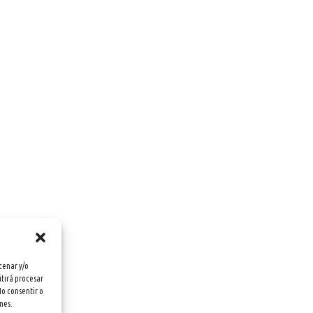
cenar y/o
itirá procesar
No consentir o
nes.