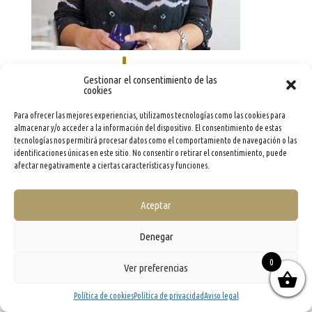
Gestionar el consentimiento de las
cookies
Para ofrecer las mejores experiencias, utilizamos tecnologías como las cookies para
almacenar y/o acceder a la información del dispositivo. El consentimiento de estas
tecnologías nos permitirá procesar datos como el comportamiento de navegación o las
identificaciones únicas en este sitio. No consentir o retirar el consentimiento, puede
info@evooleum.com
· Tel. (+34) 957 040 774 ·
Aviso legal
·
Política de Cookies
·
Política de
Privacidad
·
Condiciones generales de contratación
afectar negativamente a ciertas características y funciones.
Aceptar
Denegar
0
Ver preferencias
Política de cookies
Política de privacidad
Aviso legal