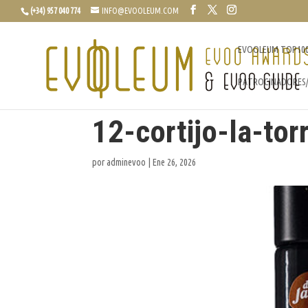
(+34) 957 040 774
INFO@EVOOLEUM.COM
EVOOLEUM TOP10
PATROCINADORES
12-cortijo-la-to
por
adminevoo
|
Ene 26, 2026