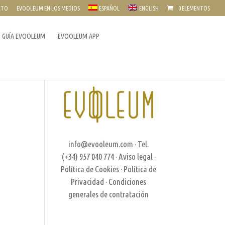
CTO
EVOOLEUM EN LOS MEDIOS
ESPAÑOL
ENGLISH
0 ELEMENTOS
GUÍA EVOOLEUM
EVOOLEUM APP
info@evooleum.com
· Tel.
(+34) 957 040 774 ·
Aviso legal
·
Política de Cookies
·
Política de
Privacidad
·
Condiciones
generales de contratación