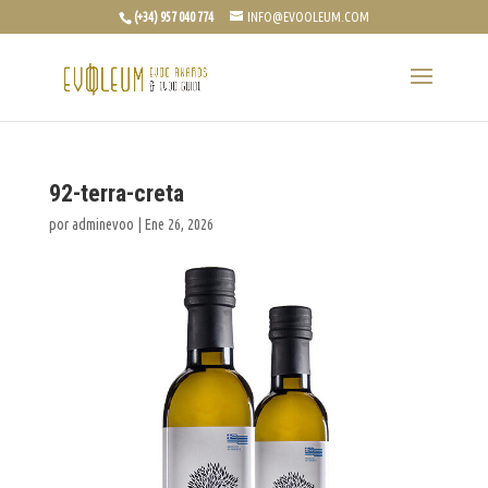
(+34) 957 040 774
INFO@EVOOLEUM.COM
92-terra-creta
por
adminevoo
|
Ene 26, 2026