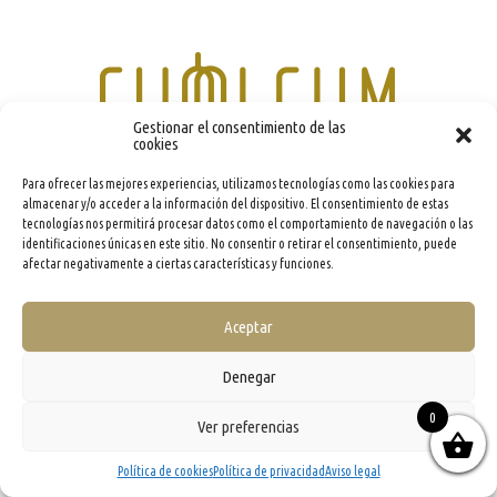
Gestionar el consentimiento de las
cookies
Para ofrecer las mejores experiencias, utilizamos tecnologías como las cookies para
almacenar y/o acceder a la información del dispositivo. El consentimiento de estas
info@evooleum.com
· Tel. (+34) 957 040 774 ·
Aviso legal
·
Política de Cookies
·
Política de
Privacidad
·
Condiciones generales de contratación
tecnologías nos permitirá procesar datos como el comportamiento de navegación o las
identificaciones únicas en este sitio. No consentir o retirar el consentimiento, puede
afectar negativamente a ciertas características y funciones.
Aceptar
Denegar
0
Ver preferencias
Política de cookies
Política de privacidad
Aviso legal