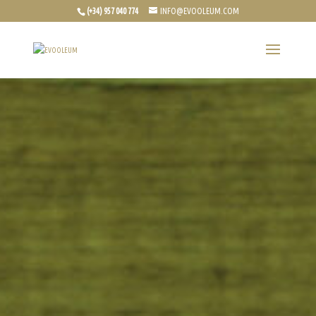
(+34) 957 040 774
INFO@EVOOLEUM.COM