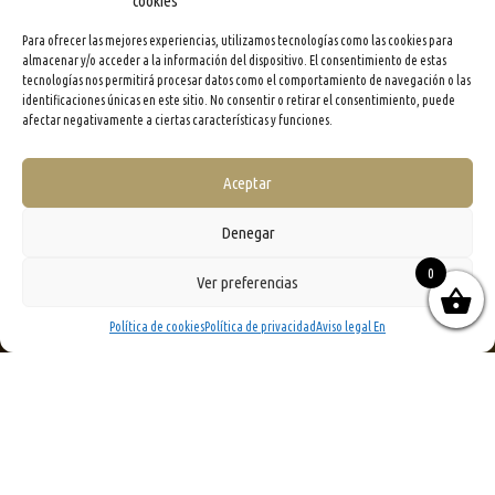
cookies
Para ofrecer las mejores experiencias, utilizamos tecnologías como las cookies para
almacenar y/o acceder a la información del dispositivo. El consentimiento de estas
tecnologías nos permitirá procesar datos como el comportamiento de navegación o las
identificaciones únicas en este sitio. No consentir o retirar el consentimiento, puede
afectar negativamente a ciertas características y funciones.
Aceptar
Denegar
0
Ver preferencias
Política de cookies
Política de privacidad
Aviso legal En
;
Mercacei, the publishing company that has set the standard in the olive oil sector, with over 20
years of experience, pubishes the EVOOLEUM Guide of the world’s best 100 EVOOs, known as the