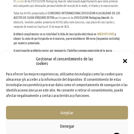
El
jurado
de los EVOOLEUM Packaging Awards -seleccionado específicamente para estos premios-
está compuesto por destacadas personalidades del mundo de la moda, el diseño y la comunicación.
Todos los AOVEs presentados al
CONCURSO INTERNACIONAL EVOOLEUM A LA CALIDAD DE LOS
ACEITES DE OLIVA VÍRGENES EXTRA
participan en los
EVOOLEUM Packaging Awards
. No
obstante, también pueden presentarse AOVEs sólo a este concurso, cuyo plazo de inscripción y
recepción de muestras finaliza el 31 de mayo de 2026.
Se deberá cumplimentar en su totalidad la ficha de inscripción electrónica en
INSCRIPCIONES
y
abonar la cuota de participación en el concurso, que se establece en 100 euros (impuestos incluidos)
por muestra presentada.
A continuación se deberán enviar por mensajería 2 botellas o envases comerciales de la marca
presentada a la dirección abajo indicada
:
Gestionar el consentimiento de las
cookies
EVOOLEUM PACKAGING AWARDS
C/ Andrés Mellado, 72
Bajo Izquierda
Para ofrecer las mejores experiencias, utilizamos tecnologías como las cookies para
28015 Madrid
almacenar y/o acceder a la información del dispositivo. El consentimiento de estas
E-mail: hello@evooleum.com
tecnologías nos permitirá procesar datos como el comportamiento de navegación o las
Tel.: +34 915 444 007
identificaciones únicas en este sitio. No consentir o retirar el consentimiento, puede
afectar negativamente a ciertas características y funciones.
Horario de recepción de muestras: de 9:00h. a 15:00h. (de lunes a viernes)​
Aceptar
Inscribirse PACKAGING AWARD
Denegar