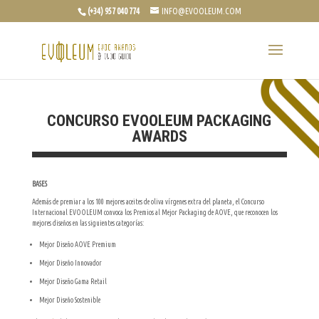
(+34) 957 040 774
INFO@EVOOLEUM.COM
CONCURSO EVOOLEUM PACKAGING
AWARDS
BASES
Además de premiar a los 100 mejores aceites de oliva vírgenes extra del planeta, el Concurso
Internacional EVOOLEUM convoca los Premios al Mejor Packaging de AOVE, que reconocen los
mejores diseños en las siguientes categorías:
Mejor Diseño AOVE Premium
Mejor Diseño Innovador
Mejor Diseño Gama Retail
Mejor Diseño Sostenible