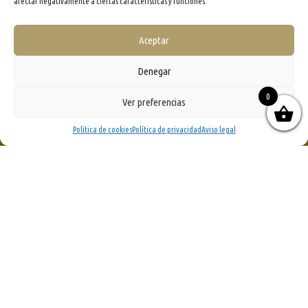
afectar negativamente a ciertas características y funciones.
Aceptar
Denegar
0
Ver preferencias
Política de cookies
Política de privacidad
Aviso legal
;
Desde 1994, el grupo editorial Mercacei-Edimarket Editores está especializado en la edición de
publicaciones profesionales dirigidas al sector del aceite de oliva, olivar y aceituna de mesa, así