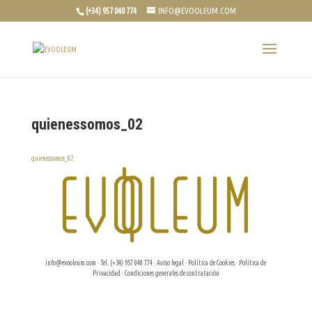
(+34) 957 040 774
INFO@EVOOLEUM.COM
quienessomos_02
quienessomos_02
info@evooleum.com
· Tel. (+34) 957 040 774 ·
Aviso legal
·
Política de Cookies
·
Política de
Privacidad
·
Condiciones generales de contratación