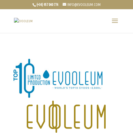
(+34) 957 040 774
INFO@EVOOLEUM.COM