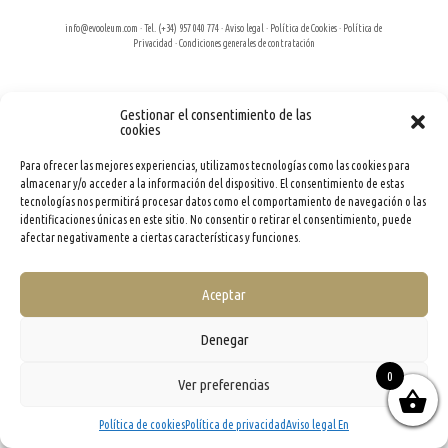
info@evooleum.com
· Tel. (+34) 957 040 774 ·
Aviso legal
·
Política de Cookies
·
Política de
Privacidad
·
Condiciones generales de contratación
Gestionar el consentimiento de las
cookies
Para ofrecer las mejores experiencias, utilizamos tecnologías como las cookies para
almacenar y/o acceder a la información del dispositivo. El consentimiento de estas
tecnologías nos permitirá procesar datos como el comportamiento de navegación o las
identificaciones únicas en este sitio. No consentir o retirar el consentimiento, puede
afectar negativamente a ciertas características y funciones.
Aceptar
Denegar
0
Ver preferencias
Política de cookies
Política de privacidad
Aviso legal En