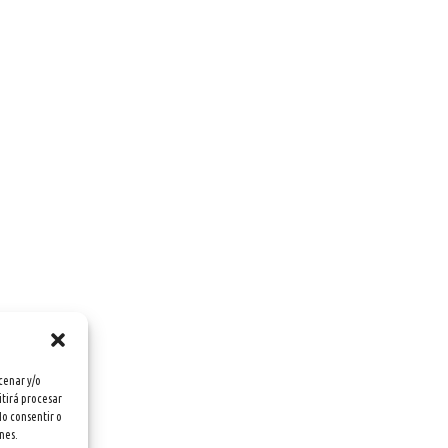
cenar y/o
itirá procesar
No consentir o
nes.