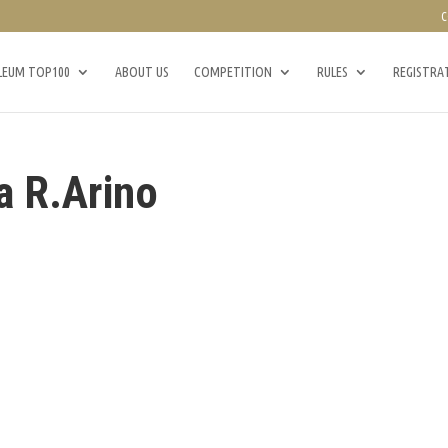
C
LEUM TOP100
ABOUT US
COMPETITION
RULES
REGISTRA
a R.Arino