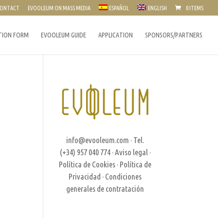
ONTACT
EVOOLEUM ON MASS MEDIA
ESPAÑOL
ENGLISH
0 ITEMS
TION FORM
EVOOLEUM GUIDE
APPLICATION
SPONSORS/PARTNERS
info@evooleum.com
· Tel.
(+34) 957 040 774 ·
Aviso legal
·
Política de Cookies
·
Política de
Privacidad
·
Condiciones
generales de contratación