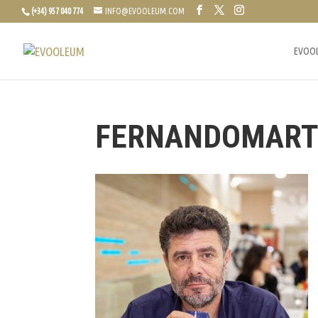
(+34) 957 040 774
INFO@EVOOLEUM.COM
EVOO
FERNANDOMART