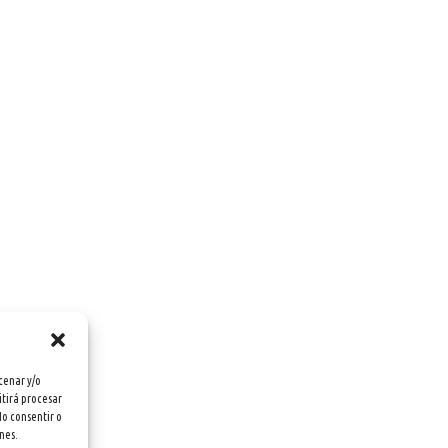
cenar y/o
itirá procesar
No consentir o
nes.