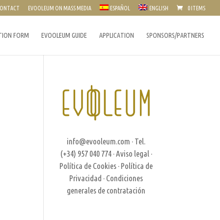
ONTACT
EVOOLEUM ON MASS MEDIA
ESPAÑOL
ENGLISH
0 ITEMS
TION FORM
EVOOLEUM GUIDE
APPLICATION
SPONSORS/PARTNERS
info@evooleum.com
· Tel.
(+34) 957 040 774 ·
Aviso legal
·
Política de Cookies
·
Política de
Privacidad
·
Condiciones
generales de contratación