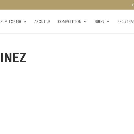
C
LEUM TOP100
ABOUT US
COMPETITION
RULES
REGISTRA
INEZ