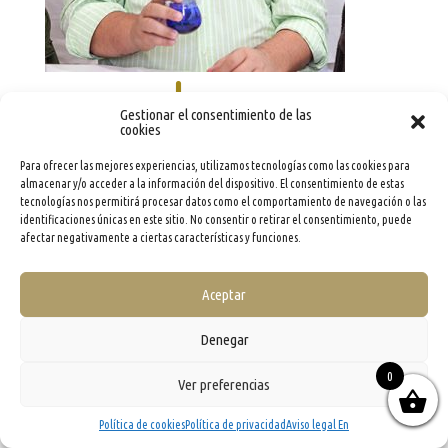
Gestionar el consentimiento de las
cookies
Para ofrecer las mejores experiencias, utilizamos tecnologías como las cookies para
almacenar y/o acceder a la información del dispositivo. El consentimiento de estas
tecnologías nos permitirá procesar datos como el comportamiento de navegación o las
identificaciones únicas en este sitio. No consentir o retirar el consentimiento, puede
info@evooleum.com
· Tel. (+34) 957 040 774 ·
Aviso legal
·
Política de Cookies
·
Política de
Privacidad
·
Condiciones generales de contratación
afectar negativamente a ciertas características y funciones.
Aceptar
Denegar
0
Ver preferencias
Política de cookies
Política de privacidad
Aviso legal En