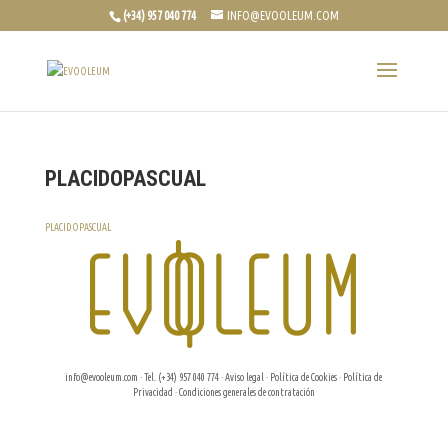
(+34) 957 040 774
INFO@EVOOLEUM.COM
PLACIDOPASCUAL
PLACIDOPASCUAL
info@evooleum.com
· Tel. (+34) 957 040 774 ·
Aviso legal
·
Política de Cookies
·
Política de
Privacidad
·
Condiciones generales de contratación