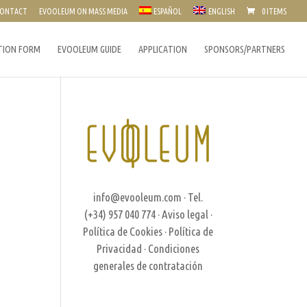
ONTACT
EVOOLEUM ON MASS MEDIA
ESPAÑOL
ENGLISH
0 ITEMS
TION FORM
EVOOLEUM GUIDE
APPLICATION
SPONSORS/PARTNERS
info@evooleum.com
· Tel.
(+34) 957 040 774 ·
Aviso legal
·
Política de Cookies
·
Política de
Privacidad
·
Condiciones
generales de contratación