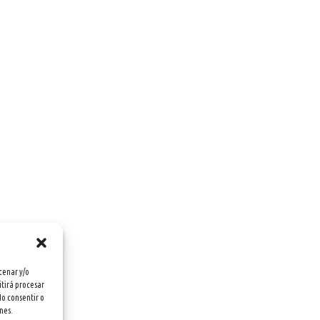
cenar y/o
itirá procesar
No consentir o
nes.