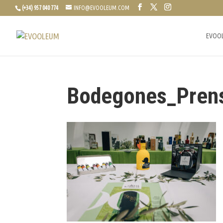
(+34) 957 040 774
INFO@EVOOLEUM.COM
EVOO
Bodegones_Pren