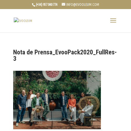
(+34) 957 040 774
INFO@EVOOLEUM.COM
Nota de Prensa_EvooPack2020_FullRes-
3