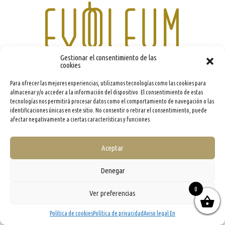
Gestionar el consentimiento de las
cookies
info@evooleum.com
· Tel. (+34) 957 040 774 ·
Aviso legal
·
Política de Cookies
·
Política de
Privacidad
·
Condiciones generales de contratación
Para ofrecer las mejores experiencias, utilizamos tecnologías como las cookies para
almacenar y/o acceder a la información del dispositivo. El consentimiento de estas
tecnologías nos permitirá procesar datos como el comportamiento de navegación o las
identificaciones únicas en este sitio. No consentir o retirar el consentimiento, puede
afectar negativamente a ciertas características y funciones.
Aceptar
Denegar
0
Ver preferencias
Política de cookies
Política de privacidad
Aviso legal En