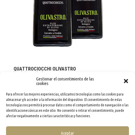
QUATTROCIOCCHI OLIVASTRO
by
adminevoo
|
Jul 31, 2026
Gestionar el consentimiento de las
cookies
Para ofrecer las mejores experiencias, utilizamos tecnologías como las cookies para
« Older Entries
almacenar y/o acceder a la información del dispositivo. El consentimiento de estas
tecnologías nos permitirá procesar datos como el comportamiento de navegación o las
identificaciones únicas en este sitio. No consentir o retirar el consentimiento, puede
afectar negativamente a ciertas características y funciones.
Aceptar