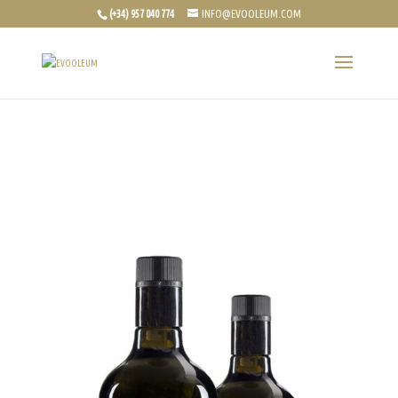
(+34) 957 040 774
INFO@EVOOLEUM.COM