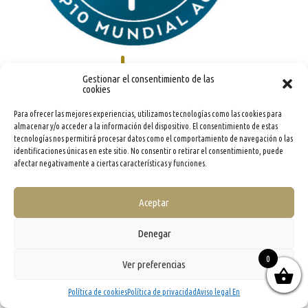
Gestionar el consentimiento de las
cookies
Para ofrecer las mejores experiencias, utilizamos tecnologías como las cookies para
almacenar y/o acceder a la información del dispositivo. El consentimiento de estas
tecnologías nos permitirá procesar datos como el comportamiento de navegación o las
identificaciones únicas en este sitio. No consentir o retirar el consentimiento, puede
info@evooleum.com
· Tel. (+34) 957 040 774 ·
Aviso legal
·
Política de Cookies
·
Política de
Privacidad
·
Condiciones generales de contratación
afectar negativamente a ciertas características y funciones.
Aceptar
Denegar
0
Ver preferencias
Política de cookies
Política de privacidad
Aviso legal En