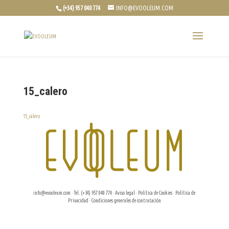
(+34) 957 040 774
INFO@EVOOLEUM.COM
15_calero
15_calero
info@evooleum.com
· Tel. (+34) 957 040 774 ·
Aviso legal
·
Política de Cookies
·
Política de
Privacidad
·
Condiciones generales de contratación