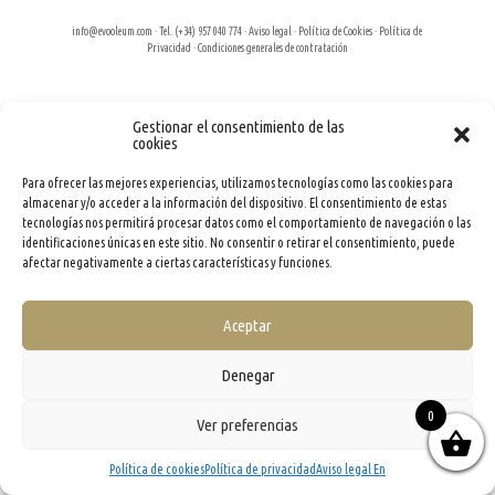
info@evooleum.com
· Tel. (+34) 957 040 774 ·
Aviso legal
·
Política de Cookies
·
Política de
Privacidad
·
Condiciones generales de contratación
Gestionar el consentimiento de las
cookies
Para ofrecer las mejores experiencias, utilizamos tecnologías como las cookies para
almacenar y/o acceder a la información del dispositivo. El consentimiento de estas
tecnologías nos permitirá procesar datos como el comportamiento de navegación o las
identificaciones únicas en este sitio. No consentir o retirar el consentimiento, puede
afectar negativamente a ciertas características y funciones.
Aceptar
Denegar
0
Ver preferencias
Política de cookies
Política de privacidad
Aviso legal En