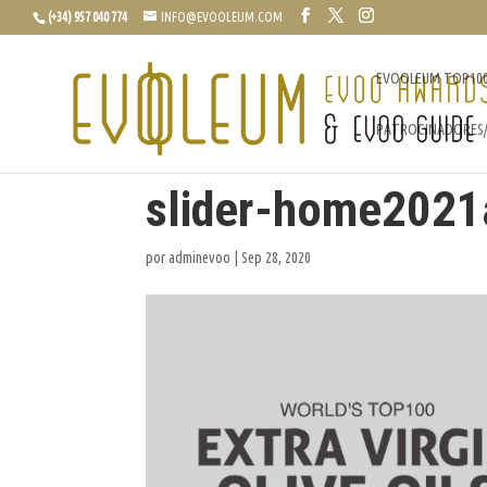
(+34) 957 040 774
INFO@EVOOLEUM.COM
EVOOLEUM TOP10
PATROCINADORES
slider-home2021
por
adminevoo
|
Sep 28, 2020