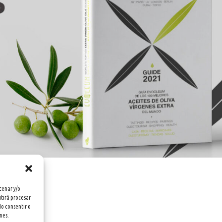
cenar y/o
itirá procesar
No consentir o
nes.