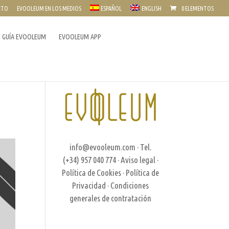
CTO
EVOOLEUM EN LOS MEDIOS
ESPAÑOL
ENGLISH
0 ELEMENTOS
GUÍA EVOOLEUM
EVOOLEUM APP
info@evooleum.com
· Tel.
(+34) 957 040 774 ·
Aviso legal
·
Política de Cookies
·
Política de
Privacidad
·
Condiciones
generales de contratación