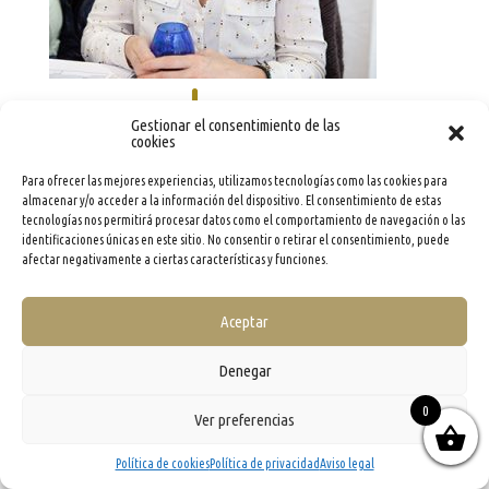
Gestionar el consentimiento de las
cookies
Para ofrecer las mejores experiencias, utilizamos tecnologías como las cookies para
almacenar y/o acceder a la información del dispositivo. El consentimiento de estas
tecnologías nos permitirá procesar datos como el comportamiento de navegación o las
identificaciones únicas en este sitio. No consentir o retirar el consentimiento, puede
info@evooleum.com
· Tel. (+34) 957 040 774 ·
Aviso legal
·
Política de Cookies
·
Política de
Privacidad
·
Condiciones generales de contratación
afectar negativamente a ciertas características y funciones.
Aceptar
Denegar
0
Ver preferencias
Política de cookies
Política de privacidad
Aviso legal