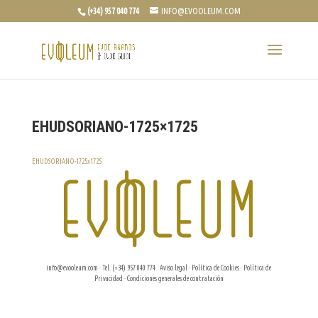
(+34) 957 040 774
INFO@EVOOLEUM.COM
EHUDSORIANO-1725×1725
EHUDSORIANO-1725x1725
info@evooleum.com
· Tel. (+34) 957 040 774 ·
Aviso legal
·
Política de Cookies
·
Política de
Privacidad
·
Condiciones generales de contratación