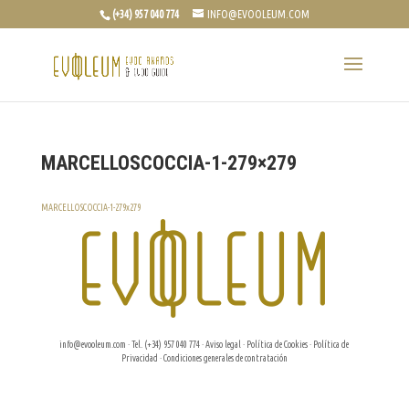
(+34) 957 040 774
INFO@EVOOLEUM.COM
MARCELLOSCOCCIA-1-279×279
MARCELLOSCOCCIA-1-279x279
info@evooleum.com
· Tel. (+34) 957 040 774 ·
Aviso legal
·
Política de Cookies
·
Política de
Privacidad
·
Condiciones generales de contratación