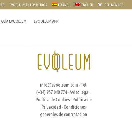
CTO
EVOOLEUM EN LOS MEDIOS
ESPAÑOL
ENGLISH
0 ELEMENTOS
GUÍA EVOOLEUM
EVOOLEUM APP
info@evooleum.com
· Tel.
(+34) 957 040 774 ·
Aviso legal
·
Política de Cookies
·
Política de
Privacidad
·
Condiciones
generales de contratación