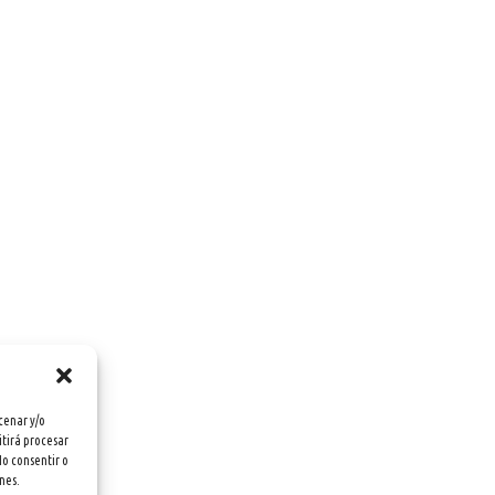
cenar y/o
itirá procesar
No consentir o
nes.