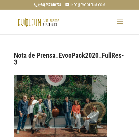
(+34) 957 040 774
INFO@EVOOLEUM.COM
Nota de Prensa_EvooPack2020_FullRes-
3