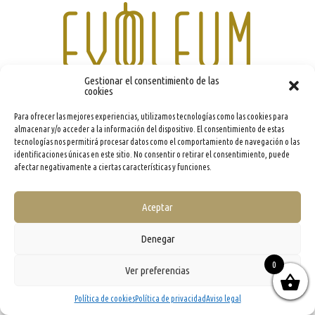
Gestionar el consentimiento de las
cookies
info@evooleum.com
· Tel. (+34) 957 040 774 ·
Aviso legal
·
Política de Cookies
·
Política de
Privacidad
·
Condiciones generales de contratación
Para ofrecer las mejores experiencias, utilizamos tecnologías como las cookies para
almacenar y/o acceder a la información del dispositivo. El consentimiento de estas
tecnologías nos permitirá procesar datos como el comportamiento de navegación o las
identificaciones únicas en este sitio. No consentir o retirar el consentimiento, puede
afectar negativamente a ciertas características y funciones.
Aceptar
Denegar
0
Ver preferencias
Política de cookies
Política de privacidad
Aviso legal