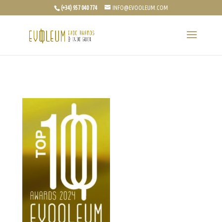
(+34) 957 040 774
INFO@EVOOLEUM.COM