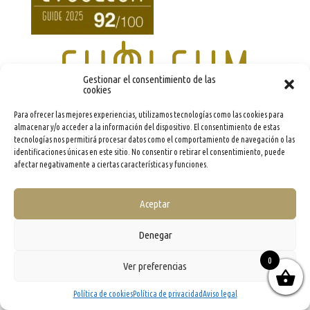
Gestionar el consentimiento de las
cookies
Para ofrecer las mejores experiencias, utilizamos tecnologías como las cookies para
almacenar y/o acceder a la información del dispositivo. El consentimiento de estas
info@evooleum.com
· Tel. (+34) 957 040 774 ·
Aviso legal
·
Política de Cookies
·
Política de
tecnologías nos permitirá procesar datos como el comportamiento de navegación o las
Privacidad
·
Condiciones generales de contratación
identificaciones únicas en este sitio. No consentir o retirar el consentimiento, puede
afectar negativamente a ciertas características y funciones.
Aceptar
Denegar
0
Ver preferencias
Política de cookies
Política de privacidad
Aviso legal