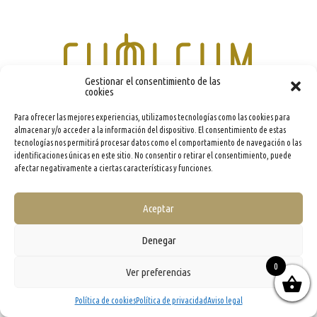
Gestionar el consentimiento de las
cookies
Para ofrecer las mejores experiencias, utilizamos tecnologías como las cookies para
almacenar y/o acceder a la información del dispositivo. El consentimiento de estas
info@evooleum.com
· Tel. (+34) 957 040 774 ·
Aviso legal
·
Política de Cookies
·
Política de
Privacidad
·
Condiciones generales de contratación
tecnologías nos permitirá procesar datos como el comportamiento de navegación o las
identificaciones únicas en este sitio. No consentir o retirar el consentimiento, puede
afectar negativamente a ciertas características y funciones.
Aceptar
Denegar
0
Ver preferencias
Política de cookies
Política de privacidad
Aviso legal