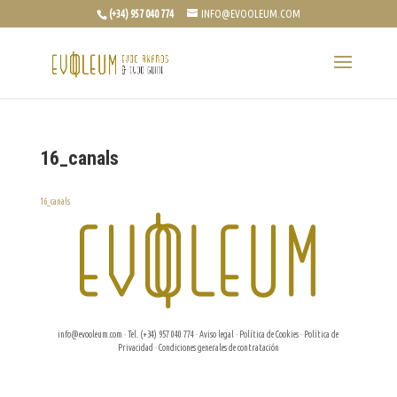
(+34) 957 040 774
INFO@EVOOLEUM.COM
16_canals
16_canals
info@evooleum.com
· Tel. (+34) 957 040 774 ·
Aviso legal
·
Política de Cookies
·
Política de
Privacidad
·
Condiciones generales de contratación