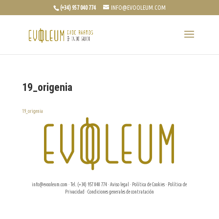
(+34) 957 040 774
INFO@EVOOLEUM.COM
19_origenia
19_origenia
info@evooleum.com
· Tel. (+34) 957 040 774 ·
Aviso legal
·
Política de Cookies
·
Política de
Privacidad
·
Condiciones generales de contratación