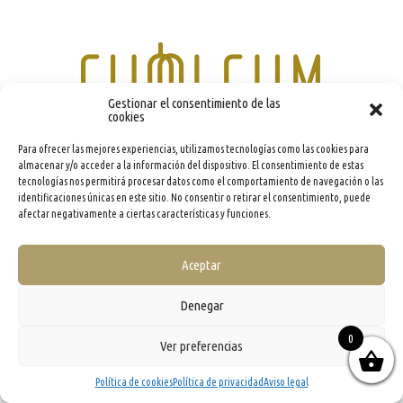
Gestionar el consentimiento de las
cookies
Para ofrecer las mejores experiencias, utilizamos tecnologías como las cookies para
almacenar y/o acceder a la información del dispositivo. El consentimiento de estas
info@evooleum.com
· Tel. (+34) 957 040 774 ·
Aviso legal
·
Política de Cookies
·
Política de
Privacidad
·
Condiciones generales de contratación
tecnologías nos permitirá procesar datos como el comportamiento de navegación o las
identificaciones únicas en este sitio. No consentir o retirar el consentimiento, puede
afectar negativamente a ciertas características y funciones.
Aceptar
Denegar
0
Ver preferencias
Política de cookies
Política de privacidad
Aviso legal