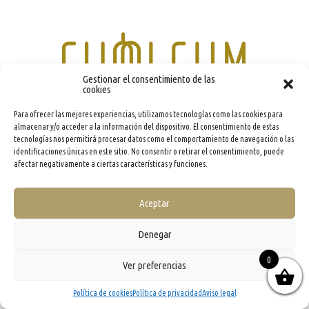
Gestionar el consentimiento de las
cookies
Para ofrecer las mejores experiencias, utilizamos tecnologías como las cookies para
almacenar y/o acceder a la información del dispositivo. El consentimiento de estas
info@evooleum.com
· Tel. (+34) 957 040 774 ·
Aviso legal
·
Política de Cookies
·
Política de
Privacidad
·
Condiciones generales de contratación
tecnologías nos permitirá procesar datos como el comportamiento de navegación o las
identificaciones únicas en este sitio. No consentir o retirar el consentimiento, puede
afectar negativamente a ciertas características y funciones.
Aceptar
Denegar
0
Ver preferencias
Política de cookies
Política de privacidad
Aviso legal