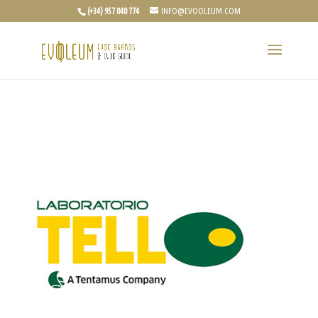
(+34) 957 040 774
INFO@EVOOLEUM.COM