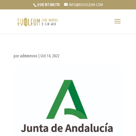
(+34) 957 040 774
INFO@EVOOLEUM.COM
por
adminevoo
|
Oct 14, 2022