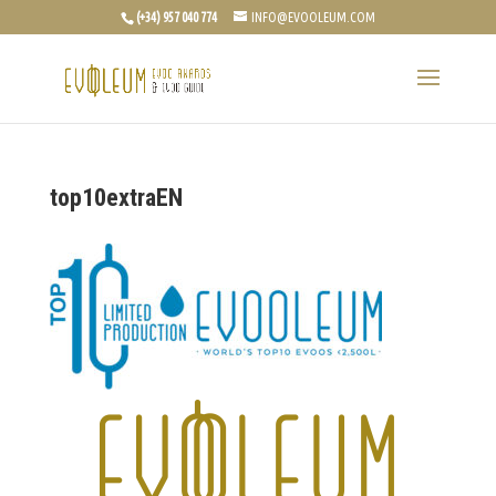
(+34) 957 040 774
INFO@EVOOLEUM.COM
top10extraEN