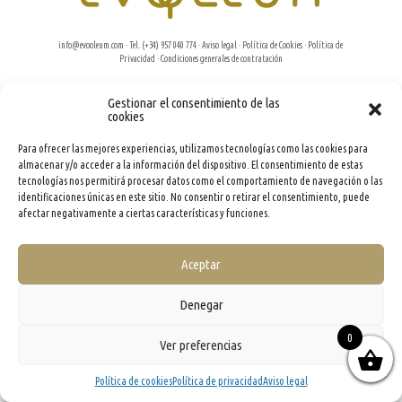
info@evooleum.com
· Tel. (+34) 957 040 774 ·
Aviso legal
·
Política de Cookies
·
Política de
Privacidad
·
Condiciones generales de contratación
Gestionar el consentimiento de las
cookies
Para ofrecer las mejores experiencias, utilizamos tecnologías como las cookies para
almacenar y/o acceder a la información del dispositivo. El consentimiento de estas
tecnologías nos permitirá procesar datos como el comportamiento de navegación o las
identificaciones únicas en este sitio. No consentir o retirar el consentimiento, puede
afectar negativamente a ciertas características y funciones.
Aceptar
Denegar
0
Ver preferencias
Política de cookies
Política de privacidad
Aviso legal