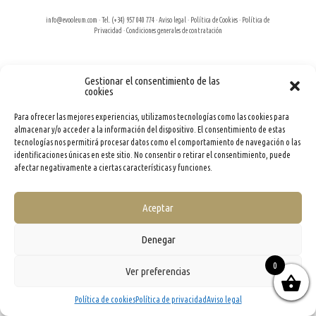
info@evooleum.com
· Tel. (+34) 957 040 774 ·
Aviso legal
·
Política de Cookies
·
Política de
Privacidad
·
Condiciones generales de contratación
Gestionar el consentimiento de las
cookies
Para ofrecer las mejores experiencias, utilizamos tecnologías como las cookies para
almacenar y/o acceder a la información del dispositivo. El consentimiento de estas
tecnologías nos permitirá procesar datos como el comportamiento de navegación o las
identificaciones únicas en este sitio. No consentir o retirar el consentimiento, puede
afectar negativamente a ciertas características y funciones.
Aceptar
Denegar
0
Ver preferencias
Política de cookies
Política de privacidad
Aviso legal