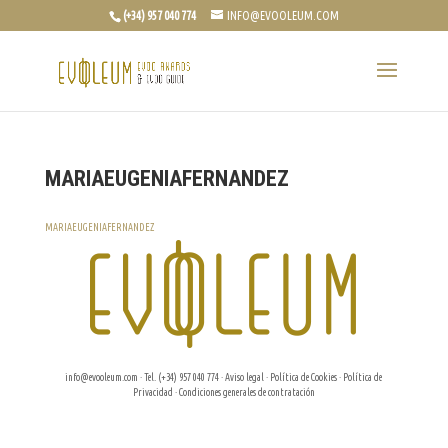
(+34) 957 040 774
INFO@EVOOLEUM.COM
MARIAEUGENIAFERNANDEZ
MARIAEUGENIAFERNANDEZ
info@evooleum.com
· Tel. (+34) 957 040 774 ·
Aviso legal
·
Política de Cookies
·
Política de
Privacidad
·
Condiciones generales de contratación