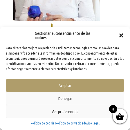
Gestionar el consentimiento de las
cookies
Para ofrecer las mejores experiencias, utilizamos tecnologías como las cookies para
almacenar y/o acceder a la información del dispositivo. El consentimiento de estas
tecnologías nos permitirá procesar datos como el comportamiento de navegación o las
identificaciones únicas en este sitio. No consentir o retirar el consentimiento, puede
info@evooleum.com
· Tel. (+34) 957 040 774 ·
Aviso legal
·
Política de Cookies
·
Política de
Privacidad
·
Condiciones generales de contratación
afectar negativamente a ciertas características y funciones.
Aceptar
Denegar
0
Ver preferencias
Política de cookies
Política de privacidad
Aviso legal