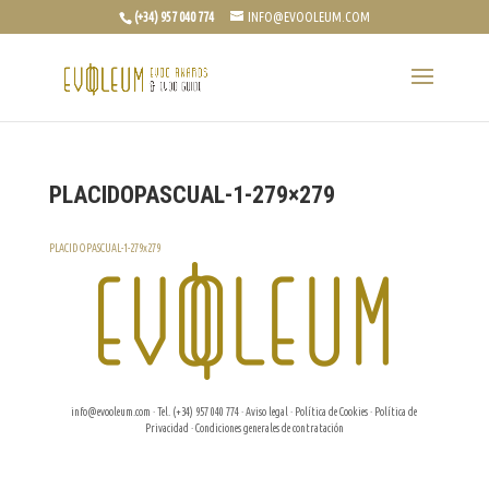
(+34) 957 040 774
INFO@EVOOLEUM.COM
PLACIDOPASCUAL-1-279×279
PLACIDOPASCUAL-1-279x279
info@evooleum.com
· Tel. (+34) 957 040 774 ·
Aviso legal
·
Política de Cookies
·
Política de
Privacidad
·
Condiciones generales de contratación