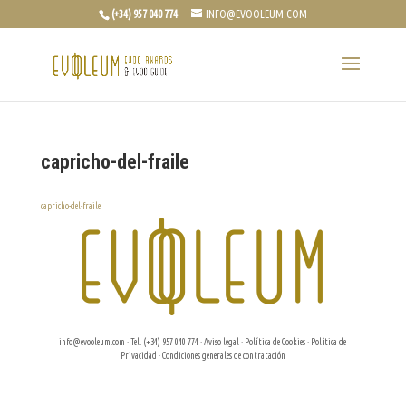
(+34) 957 040 774
INFO@EVOOLEUM.COM
capricho-del-fraile
capricho-del-fraile
info@evooleum.com
· Tel. (+34) 957 040 774 ·
Aviso legal
·
Política de Cookies
·
Política de
Privacidad
·
Condiciones generales de contratación