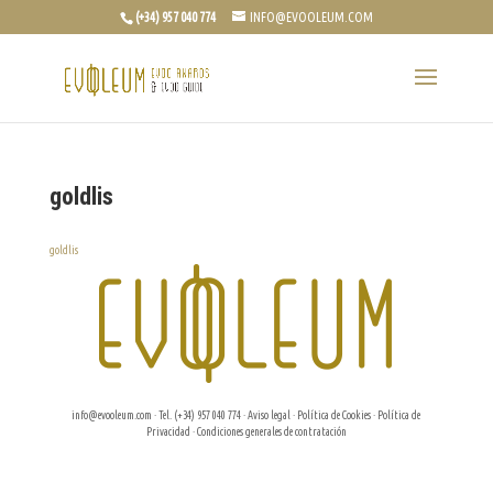
(+34) 957 040 774
INFO@EVOOLEUM.COM
goldlis
goldlis
info@evooleum.com
· Tel. (+34) 957 040 774 ·
Aviso legal
·
Política de Cookies
·
Política de
Privacidad
·
Condiciones generales de contratación