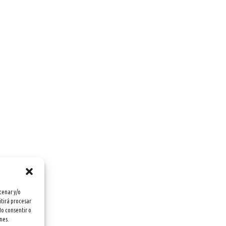
cenar y/o
itirá procesar
No consentir o
nes.