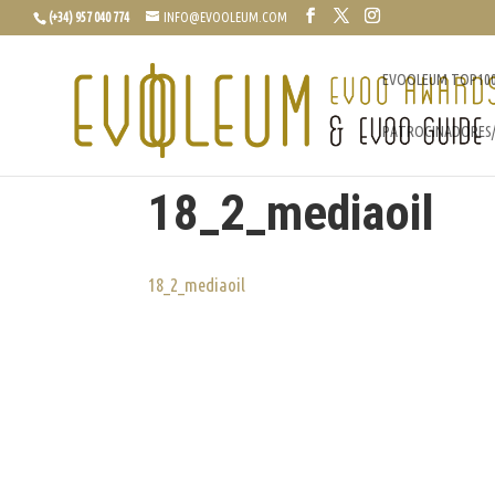
(+34) 957 040 774
INFO@EVOOLEUM.COM
EVOOLEUM TOP10
PATROCINADORES
18_2_mediaoil
18_2_mediaoil