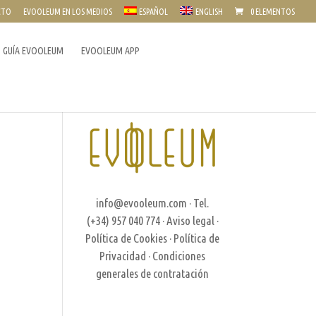
CTO
EVOOLEUM EN LOS MEDIOS
ESPAÑOL
ENGLISH
0 ELEMENTOS
GUÍA EVOOLEUM
EVOOLEUM APP
info@evooleum.com
· Tel.
(+34) 957 040 774 ·
Aviso legal
·
Política de Cookies
·
Política de
Privacidad
·
Condiciones
generales de contratación