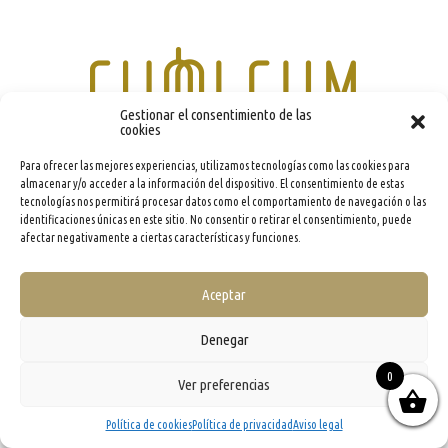
Gestionar el consentimiento de las
cookies
Para ofrecer las mejores experiencias, utilizamos tecnologías como las cookies para
almacenar y/o acceder a la información del dispositivo. El consentimiento de estas
info@evooleum.com
· Tel. (+34) 957 040 774 ·
Aviso legal
·
Política de Cookies
·
Política de
Privacidad
·
Condiciones generales de contratación
tecnologías nos permitirá procesar datos como el comportamiento de navegación o las
identificaciones únicas en este sitio. No consentir o retirar el consentimiento, puede
afectar negativamente a ciertas características y funciones.
Aceptar
Denegar
0
Ver preferencias
Política de cookies
Política de privacidad
Aviso legal