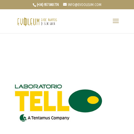
(+34) 957 040 774
INFO@EVOOLEUM.COM