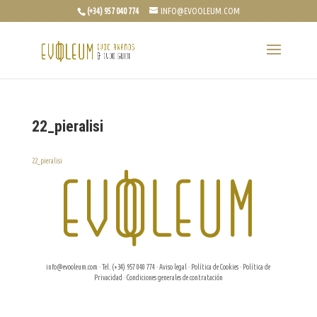
(+34) 957 040 774
INFO@EVOOLEUM.COM
22_pieralisi
22_pieralisi
info@evooleum.com
· Tel. (+34) 957 040 774 ·
Aviso legal
·
Política de Cookies
·
Política de
Privacidad
·
Condiciones generales de contratación