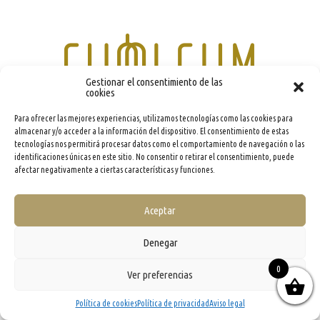
Gestionar el consentimiento de las
cookies
Para ofrecer las mejores experiencias, utilizamos tecnologías como las cookies para
almacenar y/o acceder a la información del dispositivo. El consentimiento de estas
info@evooleum.com
· Tel. (+34) 957 040 774 ·
Aviso legal
·
Política de Cookies
·
Política de
Privacidad
·
Condiciones generales de contratación
tecnologías nos permitirá procesar datos como el comportamiento de navegación o las
identificaciones únicas en este sitio. No consentir o retirar el consentimiento, puede
afectar negativamente a ciertas características y funciones.
Aceptar
Denegar
0
Ver preferencias
Política de cookies
Política de privacidad
Aviso legal