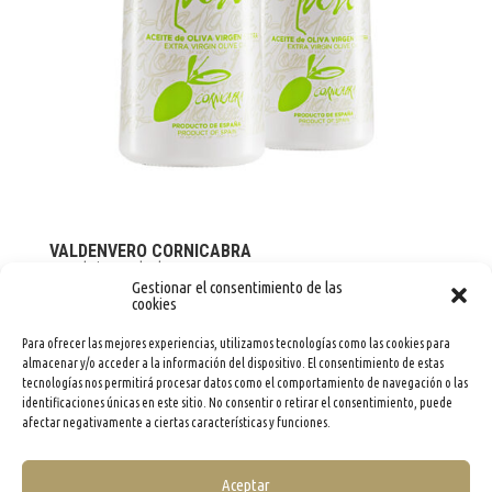
VALDENVERO CORNICABRA
por
adminevoo
|
Jul 31, 2026
Gestionar el consentimiento de las
cookies
Para ofrecer las mejores experiencias, utilizamos tecnologías como las cookies para
« Entradas más antiguas
almacenar y/o acceder a la información del dispositivo. El consentimiento de estas
tecnologías nos permitirá procesar datos como el comportamiento de navegación o las
identificaciones únicas en este sitio. No consentir o retirar el consentimiento, puede
afectar negativamente a ciertas características y funciones.
Aceptar