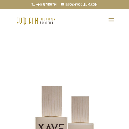
(+34) 957 040 774
INFO@EVOOLEUM.COM