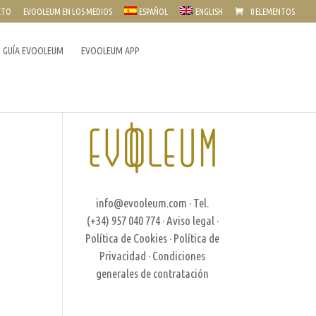
CTO
EVOOLEUM EN LOS MEDIOS
ESPAÑOL
ENGLISH
0 ELEMENTOS
GUÍA EVOOLEUM
EVOOLEUM APP
info@evooleum.com
· Tel.
(+34) 957 040 774 ·
Aviso legal
·
Política de Cookies
·
Política de
Privacidad
·
Condiciones
generales de contratación