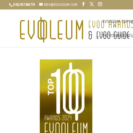
(+34) 957 040 774
INFO@EVOOLEUM.COM
EVOOLEUM TOP10
PATROCINADORES