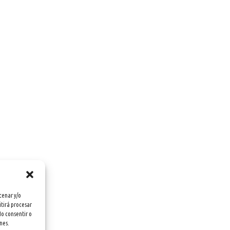
cenar y/o
itirá procesar
No consentir o
nes.