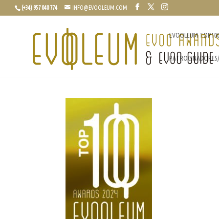
(+34) 957 040 774
INFO@EVOOLEUM.COM
EVOOLEUM TOP10
PATROCINADORES