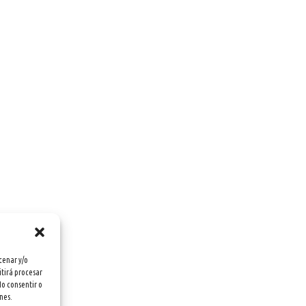
cenar y/o
itirá procesar
No consentir o
nes.