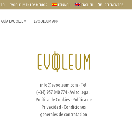
CTO
EVOOLEUM EN LOS MEDIOS
ESPAÑOL
ENGLISH
0 ELEMENTOS
GUÍA EVOOLEUM
EVOOLEUM APP
info@evooleum.com
· Tel.
(+34) 957 040 774 ·
Aviso legal
·
Política de Cookies
·
Política de
Privacidad
·
Condiciones
generales de contratación