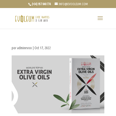
(+34) 957 040 774
INFO@EVOOLEUM.COM
por
adminevoo
|
Oct 17, 2022