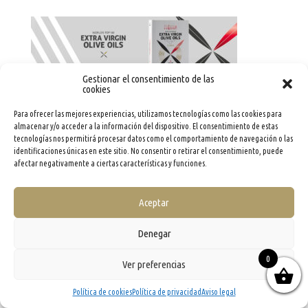
Gestionar el consentimiento de las
cookies
Para ofrecer las mejores experiencias, utilizamos tecnologías como las cookies para
almacenar y/o acceder a la información del dispositivo. El consentimiento de estas
tecnologías nos permitirá procesar datos como el comportamiento de navegación o las
identificaciones únicas en este sitio. No consentir o retirar el consentimiento, puede
afectar negativamente a ciertas características y funciones.
Aceptar
info@evooleum.com
· Tel. (+34) 957 040 774 ·
Aviso legal
·
Política de Cookies
·
Política de
Privacidad
·
Condiciones generales de contratación
Denegar
0
Ver preferencias
Política de cookies
Política de privacidad
Aviso legal