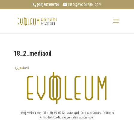
(+34) 957 040 774
INFO@EVOOLEUM.COM
18_2_mediaoil
18_2_mediaoil
info@evooleum.com
· Tel. (+34) 957 040 774 ·
Aviso legal
·
Política de Cookies
·
Política de
Privacidad
·
Condiciones generales de contratación